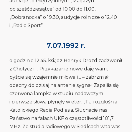
audycje to między innymi „Magazyn
po sześćdziesiątce” od 10.00 do 11.00,
„Dobranocka” o 19.30, audycje rolnicze o 12.40
i „Radio Sport”.
7.07.1992 r.
o godzinie 12.45. ksiądz Henryk Drozd zadzwonił
z Chotycz i…..Przykazanie nowe daję wam,
byście się wzajemnie miłowali… – zabrzmiał
obecny do dzisiaj na antenie sygnał. Zapaliła się
czerwona lampka w studiu nadawczym
i pierwsze słowa płynęły w eter: „Tu rozgłośnia
Katolickiego Radia Podlasia. Słuchacie nas
Państwo na falach UKF o częstotliwości 101,7
MHz. Ze studia radiowego w Siedlcach wita was