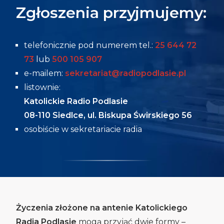
Zgłoszenia przyjmujemy:
telefonicznie pod numerem tel.:
25 644 72
73
lub
500 105 907
e-mailem:
sekretariat@radiopodlasie.pl
listownie:
Katolickie Radio Podlasie
08-110 Siedlce,
ul. Biskupa Świrskiego 56
osobiście w sekretariacie radia
Życzenia złożone na antenie Katolickiego
Radia Podlasie
mogą przyjąć dwie formy –