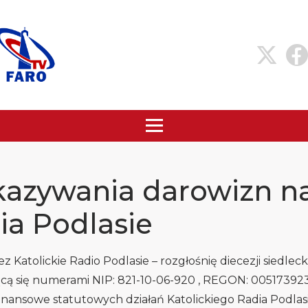
azywania darowizn na
ia Podlasie
atolickie Radio Podlasie – rozgłośnię diecezji siedleckiej
ującą się numerami NIP: 821-10-06-920 , REGON: 00517392
inansowe statutowych działań Katolickiego Radia Podlas