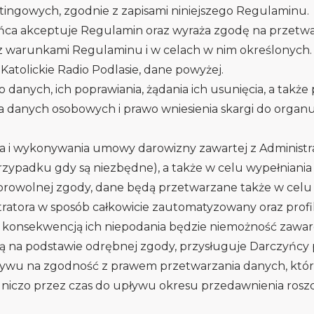
ingowych, zgodnie z zapisami niniejszego Regulaminu.
yńca akceptuje Regulamin oraz wyraża zgodę na przet
e z warunkami Regulaminu i w celach w nim określonych.
atolickie Radio Podlasie, dane powyżej.
anych, ich poprawiania, żądania ich usunięcia, a także
a danych osobowych i prawo wniesienia skargi do organu
a i wykonywania umowy darowizny zawartej z Administ
rzypadku gdy są niezbędne), a także w celu wypełniania n
rowolnej zgody, dane będą przetwarzane także w cel
tratora w sposób całkowicie zautomatyzowany oraz prof
 konsekwencją ich niepodania będzie niemożność zawa
są na podstawie odrębnej zgody, przysługuje Darczyńc
ywu na zgodność z prawem przetwarzania danych, któr
iczo przez czas do upływu okresu przedawnienia rosz