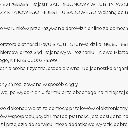
P 8212615354 , Rejestr: SĄD REJONOWY W LUBLIN-WS
CZY KRAJOWEGO REJESTRU SĄDOWEGO, wpisaną do 
nie warunków przekazywania darowizn online za pomocą
eratora płatności PayU S.A., ul. Grunwaldzka 186, 60-16
biorców przez Sąd Rejonowy w Poznaniu – Nowe Miasto i
ego, Nr KRS 0000274399.
tnia osoba fizyczna, osoba prawna lub jednostka organ
y są realizowane w sposób ciągły.
wej po wypełnieniu formularza obecnego na niniejszej 
oże dokonać wpłat za pomocą: przelewów elektroniczny
ków współpracujących i metod płatności jest dostępna na 
rz i przejdzie do serwisu, może dodatkowo wyrazić dob