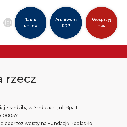
Radio
Archiwum
Wesprzyj
online
KRP
nas
 rzecz
 z siedzibą w Siedlcach , ul. Bpa I.
3-00037.
ie poprzez wpłaty na Fundację Podlaskie