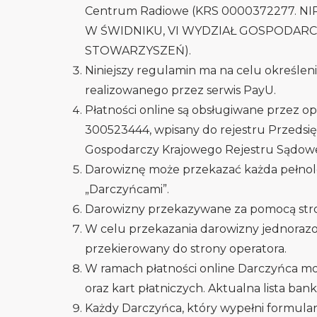
Centrum Radiowe (KRS 0000372277. NI
W ŚWIDNIKU, VI WYDZIAŁ GOSPODAR
STOWARZYSZEŃ).
Niniejszy regulamin ma na celu określe
realizowanego przez serwis PayU.
Płatności online są obsługiwane przez op
300523444, wpisany do rejestru Przedsię
Gospodarczy Krajowego Rejestru Sądow
Darowiznę może przekazać każda pełnole
„Darczyńcami”.
Darowizny przekazywane za pomocą stron
W celu przekazania darowizny jednorazo
przekierowany do strony operatora.
W ramach płatności online Darczyńca m
oraz kart płatniczych. Aktualna lista ban
Każdy Darczyńca, który wypełni formula