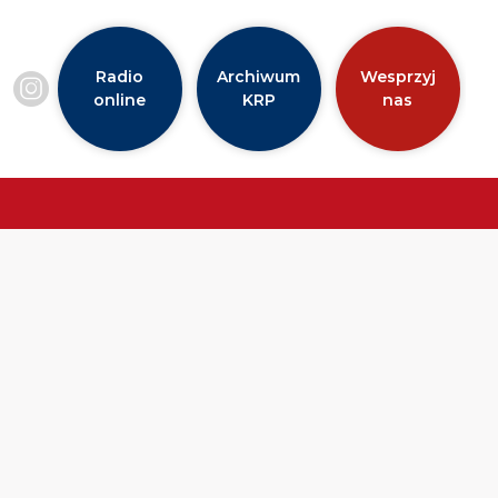
Radio
Archiwum
Wesprzyj
online
KRP
nas