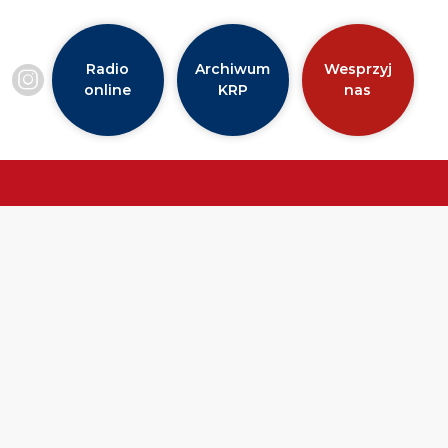
Radio
Archiwum
Wesprzyj
online
KRP
nas