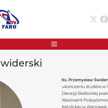
Świderski
Ks. Przemysław Świder
ukończeniu studiów 
Diecezji Siedleckiej pos
Absolwent Podyplomow
Katolickiej w Warszawie