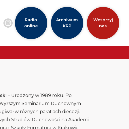
Radio
Archiwum
Wesprzyj
online
KRP
nas
ski
– urodzony w 1989 roku. Po
w Wyższym Seminarium Duchownym
ługiwał w różnych parafiach diecezji.
ych Studiów Duchowości na Akademii
 oraz Szkoły Formatora w Krakowie.