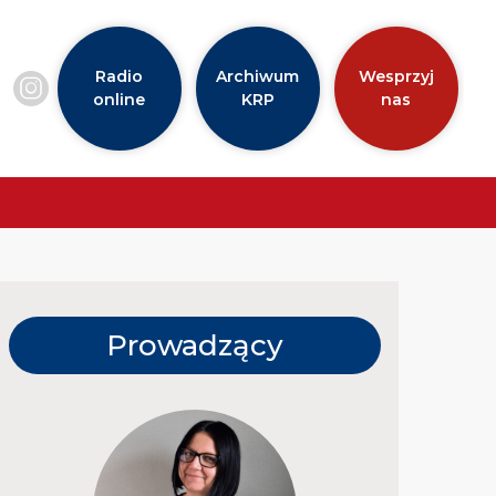
Radio
Archiwum
Wesprzyj
online
KRP
nas
Prowadzący