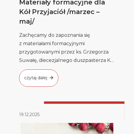
Materiały formacyjne dla
Kół Przyjaciół /marzec –
maj/
Zachęcamy do zapoznania się
z materiałami formacyjnymi
przygotowanymi przez ks. Grzegorza
Suwałę, diecezjalnego duszpasterza Kół
Przyjaciół KRP TUTAJ
czytaj dalej
19.12.2025