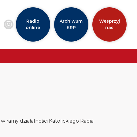
Radio
Archiwum
Wesprzyj
online
KRP
nas
ę w ramy działalności Katolickiego Radia