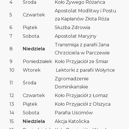
4
Środa
Koło Żywego Różańca
Apostolat Modlitwy i Postu
5
Czwartek
za Kapłanów Złota Róża
6
Piątek
Służba Zdrowia
7
Sobota
Apostolat Maryjny
Transmisja z parafii Jana
8
Niedziela
Chrzciciela w Parczewie
9
Poniedziałek
Koło Przyjaciół ze Śmiar
10
Wtorek
Lektorki z parafii Wołyńce
Zgromadzenie
11
Środa
Dominikańskie
12
Czwartek
Koło Przyjaciół z Łomaz
13
Piątek
Koło Przyjaciół z Olszyca
14
Sobota
Parafia Uścimów
15
Niedziela
Akcja Katolicka