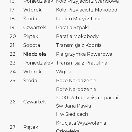
16
Poniedziałek
Koło Przyjaciół z Wandowa
17
Wtorek
Koło Przyjaciół z Mokobód
18
Środa
Legion Maryi z Łosic
19
Czwartek
Parafia Szpaki
20
Piątek
Parafia Mokobody
21
Sobota
Transmisja z Kodnia
22
Niedziela
Pielgrzymka Rowerowa
23
Poniedziałek
Transmisja z Pratulina
24
Wtorek
Wigilia
25
Środa
Boże Narodzenie
Boże Narodzenie
21.00 Retransmisja z parafii
26
Czwartek
Św. Jana Pawła
II w Siedlcach
Krucjata Wyzwolenia
27
Piątek
Człowieka