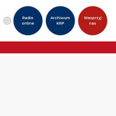
Radio
Archiwum
Wesprzyj
online
KRP
nas