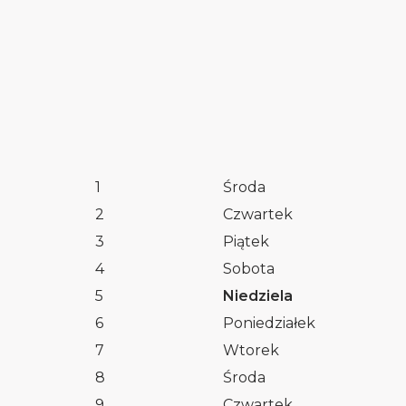
1
Środa
2
Czwartek
3
Piątek
4
Sobota
5
Niedziela
6
Poniedziałek
7
Wtorek
8
Środa
9
Czwartek