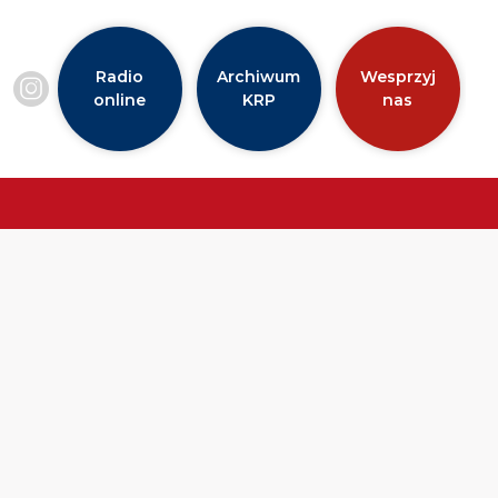
Radio
Archiwum
Wesprzyj
online
KRP
nas